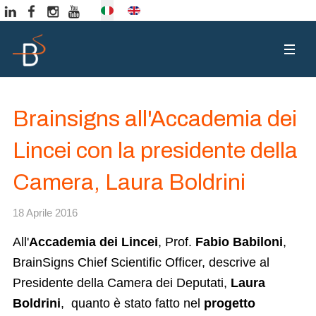
Seleziona la tua lingua
Brainsigns all'Accademia dei
Lincei con la presidente della
Camera, Laura Boldrini
18 Aprile 2016
All'
Accademia dei Lincei
, Prof.
Fabio Babiloni
,
BrainSigns Chief Scientific Officer, descrive al
Presidente della Camera dei Deputati,
Laura
Boldrini
, quanto è stato fatto nel
progetto