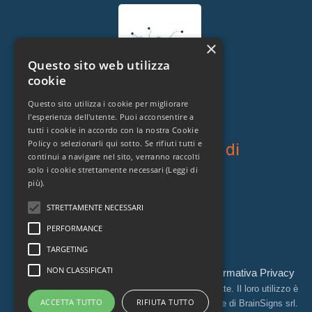
×
Questo sito web utilizza
cookie
Questo sito utilizza i cookie per migliorare
l'esperienza dell'utente. Puoi acconsentire a
tutti i cookie in accordo con la nostra Cookie
Policy o selezionarli qui sotto. Se rifiuti tutti e
Proprietario legale di
continui a navigare nel sito, verranno raccolti
solo i cookie strettamente necessari
(Leggi di
più).
STRETTAMENTE NECESSARI
PERFORMANCE
TARGETING
NON CLASSIFICATI
Codice Etico
Sitemap
Webmaster
Informativa Privacy
|
|
|
Le informazioni contenute in questo sito sono protette. Il loro utilizzo è
ACCETTA TUTTO
RIFIUTA TUTTO
consentito esclusivamente mediante l'autorizzazione di BrainSigns srl.